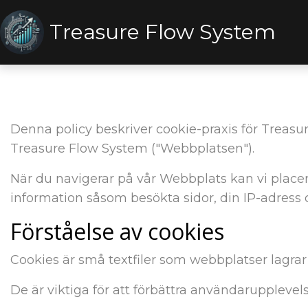
Treasure Flow System
Denna policy beskriver cookie-praxis för Treasu
Treasure Flow System ("Webbplatsen").
När du navigerar på vår Webbplats kan vi placer
information såsom besökta sidor, din IP-adress oc
Förståelse av cookies
Cookies är små textfiler som webbplatser lagrar
De är viktiga för att förbättra användaruppleve