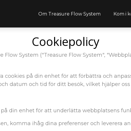
Om Treasure Flow System
Kom i k
Cookiepolicy
re Flow System ("Treasure Flow System", "Webbplat
a cookies på din enhet för att förbättra och anpas
h datum och tid för ditt besök, vilket hjälper oss 
 på din enhet för att underlätta webbplatsens fun
lsen, komma ihåg dina preferenser och leverera an