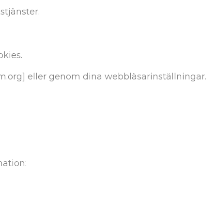
tjänster.
okies.
m.org] eller genom dina webbläsarinställningar.
mation: