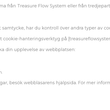
 från Treasure Flow System eller från tredjeparts
 samtycke, har du kontroll över andra typer av co
rt cookie-hanteringsverktyg på [treasureflowsyste
rka din upplevelse av webbplatsen:
m.
ngar, besök webbläsarens hjälpsida. För mer infor