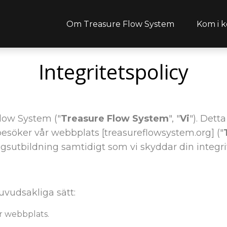
Om Treasure Flow System
Kom i k
Integritetspolicy
Flow System ("
Treasure Flow System
", "
Vi
"). Dett
esöker vår webbplats [treasureflowsystem.org] ("
ingsutbildning samtidigt som vi skyddar din integri
uvudsakliga sätt:
år webbplats.