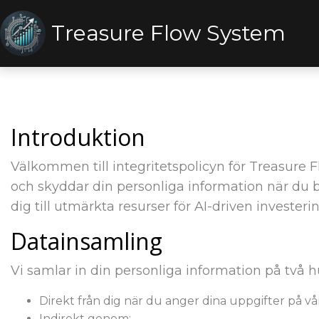
Treasure Flow System
Introduktion
Välkommen till integritetspolicyn för Treasure 
och skyddar din personliga information när du b
dig till utmärkta resurser för AI-driven invester
Datainsamling
Vi samlar in din personliga information på två h
Direkt från dig när du anger dina uppgifter på v
Indirekt genom: