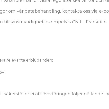
 vara föremål för vissa regulatoriska villkor och 
frågor om vår databehandling, kontakta oss via e-p
en tillsynsmyndighet, exempelvis CNIL i Frankrike.
tera relevanta erbjudanden;
ov.
säkerställer vi att överföringen följer gällande la