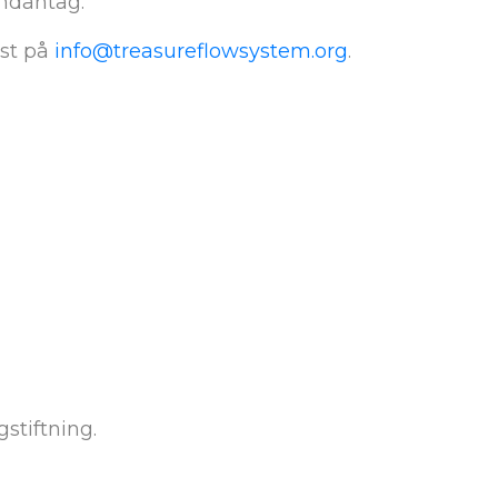
undantag.
ost på
info@treasureflowsystem.org
.
gstiftning.