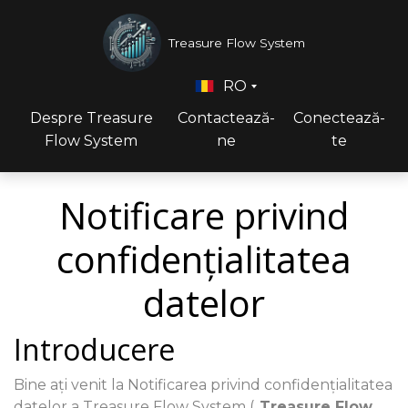
Treasure Flow System
RO
Despre Treasure
Contactează-
Conectează-
Flow System
ne
te
Notificare privind
confidențialitatea
datelor
Introducere
Bine ați venit la Notificarea privind confidențialitatea
datelor a Treasure Flow System („
Treasure Flow