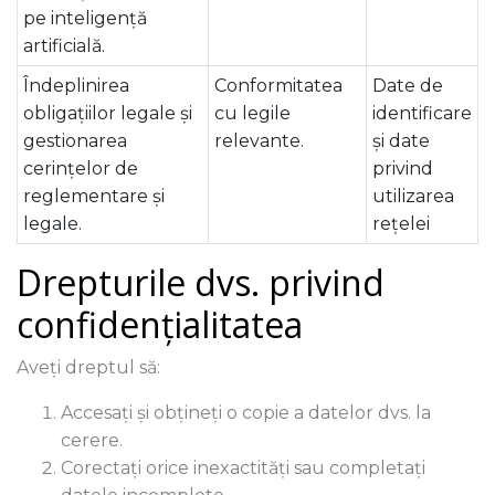
pe inteligență
artificială.
Îndeplinirea
Conformitatea
Date de
obligațiilor legale și
cu legile
identificare
gestionarea
relevante.
și date
cerințelor de
privind
reglementare și
utilizarea
legale.
rețelei
Drepturile dvs. privind
confidențialitatea
Aveți dreptul să:
Accesați și obțineți o copie a datelor dvs. la
cerere.
Corectați orice inexactități sau completați