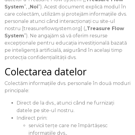
System
”, „
Noi
”). Acest document explică modul în
care colectăm, utilizăm și protejăm informațiile dvs.
personale atunci când interacționați cu site-ul
nostru [treasureflowsystem.org] („
Treasure Flow
System
”). Ne angajăm să vă oferim resurse
excepționale pentru educația investițională bazată
pe inteligență artificială, asigurând în același timp
protecția confidențialității dvs.
Colectarea datelor
Colectăm informațiile dvs. personale în două moduri
principale:
Direct de la dvs., atunci când ne furnizați
datele pe site-ul nostru.
Indirect prin:
servicii terțe care ne împărtășesc
informațiile dvs.,