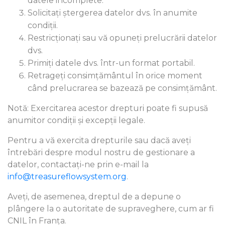
datele incomplete.
Solicitați ștergerea datelor dvs. în anumite
condiții.
Restricționați sau vă opuneți prelucrării datelor
dvs.
Primiți datele dvs. într-un format portabil.
Retrageți consimțământul în orice moment
când prelucrarea se bazează pe consimțământ.
Notă: Exercitarea acestor drepturi poate fi supusă
anumitor condiții și excepții legale.
Pentru a vă exercita drepturile sau dacă aveți
întrebări despre modul nostru de gestionare a
datelor, contactați-ne prin e-mail la
info@treasureflowsystem.org
.
Aveți, de asemenea, dreptul de a depune o
plângere la o autoritate de supraveghere, cum ar fi
CNIL în Franța.