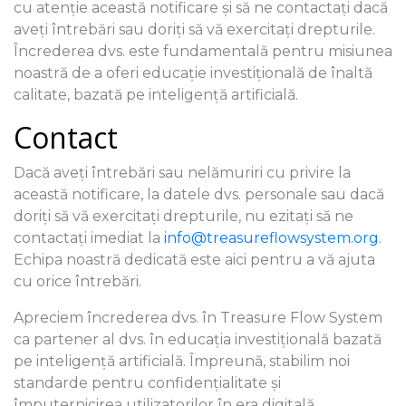
cu atenție această notificare și să ne contactați dacă
aveți întrebări sau doriți să vă exercitați drepturile.
Încrederea dvs. este fundamentală pentru misiunea
noastră de a oferi educație investițională de înaltă
calitate, bazată pe inteligență artificială.
Contact
Dacă aveți întrebări sau nelămuriri cu privire la
această notificare, la datele dvs. personale sau dacă
doriți să vă exercitați drepturile, nu ezitați să ne
contactați imediat la
info@treasureflowsystem.org
.
Echipa noastră dedicată este aici pentru a vă ajuta
cu orice întrebări.
Apreciem încrederea dvs. în Treasure Flow System
ca partener al dvs. în educația investițională bazată
pe inteligență artificială. Împreună, stabilim noi
standarde pentru confidențialitate și
împuternicirea utilizatorilor în era digitală.