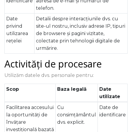
identificare
adresa de e-mail și numărul de
telefon.
Date
Detalii despre interacțiunile dvs. cu
privind
site-ul nostru, inclusiv adrese IP, tipuri
utilizarea
de browsere și pagini vizitate,
rețelei
colectate prin tehnologii digitale de
urmărire.
Activități de procesare
Utilizăm datele dvs. personale pentru:
Scop
Baza legală
Date
utilizate
Facilitarea accesului
Cu
Date de
la oportunități de
consimțământul
identificare
învățare
dvs. explicit.
investițională bazată