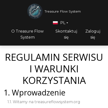
Treasure Flow System
PL
O Treasure Flow
Skontaktuj
Zaloguj
System
się
się
REGULAMIN SERWISU
I WARUNKI
KORZYSTANIA
1. Wprowadzenie
1.1. Witamy na treasureflowsystem.org