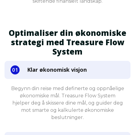
skiftende finansielt landskap.
Optimaliser din økonomiske
strategi med Treasure Flow
System
Klar økonomisk visjon
Begynn din reise med definerte og oppnåelige
økonomiske mål. Treasure Flow System
hjelper deg å skissere dine mål, og guider deg
mot smarte og kalkulerte økonomiske
beslutninger.