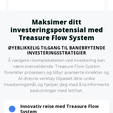
Maksimer ditt
investeringspotensial med
Treasure Flow System
ØYEBLIKKELIG TILGANG TIL BANEBRYTENDE
INVESTERINGSSTRATEGIER
Å navigere i kompleksiteten ved investering kan
være overveldende. Treasure Flow System
forenkler prosessen, og tilbyr avanserte innsikter og
AI-drevne verktøy tilpasset dine unike
investeringsmål, og hjelper deg med å ta informerte
beslutninger med letthet.
Innovativ reise med Treasure Flow
System