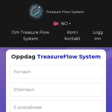
Treasure Flow System
NO
Om Treasure Flow
Kom i
Logg
System
kontakt
inn
Oppdag
TreasureFlow System