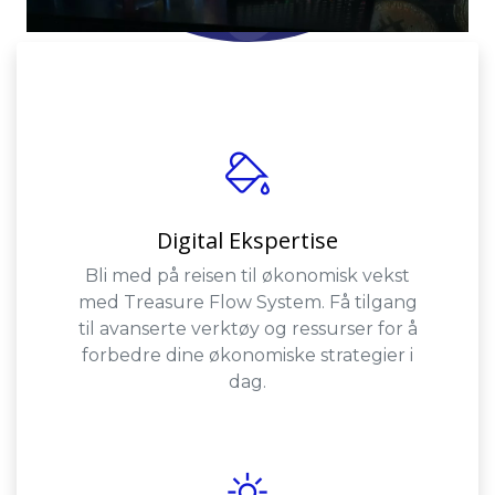
Digital Ekspertise
Bli med på reisen til økonomisk vekst
med Treasure Flow System. Få tilgang
til avanserte verktøy og ressurser for å
forbedre dine økonomiske strategier i
dag.