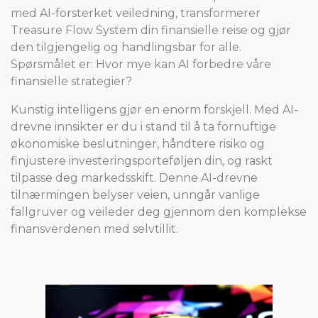
med AI-forsterket veiledning, transformerer
Treasure Flow System din finansielle reise og gjør
den tilgjengelig og handlingsbar for alle.
Spørsmålet er: Hvor mye kan AI forbedre våre
finansielle strategier?
Kunstig intelligens gjør en enorm forskjell. Med AI-
drevne innsikter er du i stand til å ta fornuftige
økonomiske beslutninger, håndtere risiko og
finjustere investeringsporteføljen din, og raskt
tilpasse deg markedsskift. Denne AI-drevne
tilnærmingen belyser veien, unngår vanlige
fallgruver og veileder deg gjennom den komplekse
finansverdenen med selvtillit.