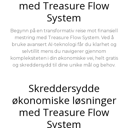
med Treasure Flow
System
Begynn på en transformativ reise mot finansiell
mestring med Treasure Flow System. Ved å
bruke avansert AI-teknologi får du klarhet og
selvtillit mens du navigerer gjennom
kompleksiteten i din økonomiske vei, helt gratis
og skreddersydd til dine unike mål og behov.
Skreddersydde
økonomiske løsninger
med Treasure Flow
System