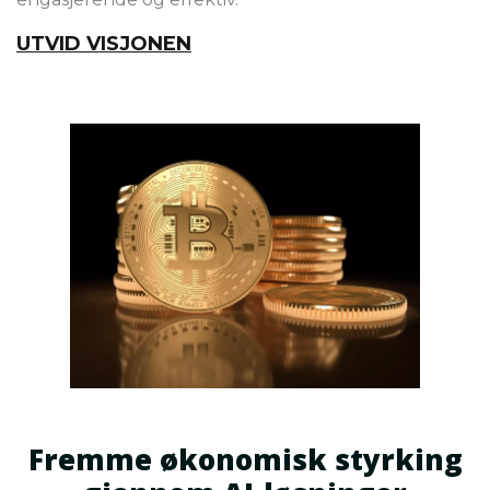
UTVID VISJONEN
Fremme økonomisk styrking